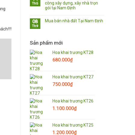
công xây dựng, xây nhà trọn
Th5
gói tại Nam Định
úng
Mua bán nhà đất Tại Nam Định
08
Th9
ách!!!
Sản phẩm mới
Hoa khai trương KT28
680.000
₫
Hoa khai trương KT27
750.000
₫
Hoa khai trương KT26
1.100.000
₫
Hoa khai trương KT25
1.200.000
₫