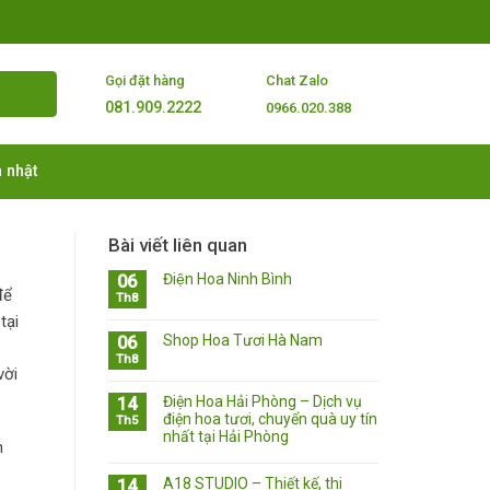
Gọi đặt hàng
Chat Zalo
081.909.2222
0966.020.388
 nhật
Bài viết liên quan
Điện Hoa Ninh Bình
06
để
Th8
tại
Shop Hoa Tươi Hà Nam
06
Th8
vời
Điện Hoa Hải Phòng – Dịch vụ
14
điện hoa tươi, chuyển quà uy tín
Th5
nhất tại Hải Phòng
h
A18 STUDIO – Thiết kế, thi
14