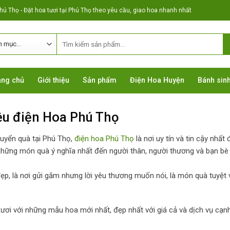
ú Thọ - Đặt hoa tươi tại Phú Thọ theo yêu cầu, giao hoa nhanh nhất
ang chủ
Giới thiệu
Sản phẩm
Điện Hoa Huyện
Bánh sinh
iệu điện Hoa Phú Thọ
uyển quà tại Phú Thọ,
điện hoa Phú Thọ
là nơi uy tín và tin cậy nhất 
hững món quà ý nghĩa nhất đến người thân, người thương và bạn bè 
ẹp, là nơi gửi gắm nhưng lời yêu thương muốn nói, là món quà tuyệt 
 tươi với những mẫu hoa mới nhất, đẹp nhất với giá cả và dịch vụ cạn