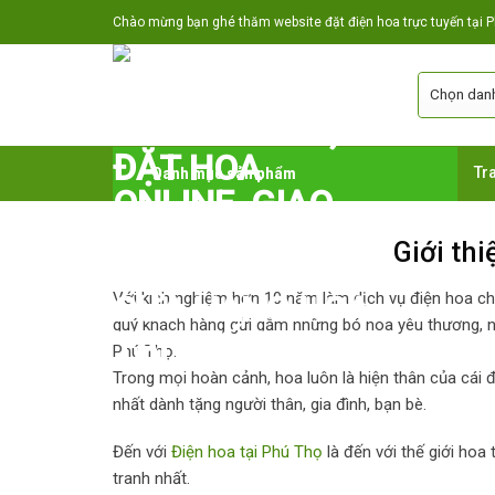
Skip
Chào mừng bạn ghé thăm website đặt điện hoa trực tuyến tại Ph
to
content
Danh mục sản phẩm
Tr
Giới th
Với kinh nghiệm hơn 10 năm làm dịch vụ điện hoa ch
quý khách hàng gửi gắm những bó hoa yêu thương, n
Phú Thọ.
Trong mọi hoàn cảnh, hoa luôn là hiện thân của cái đ
nhất dành tặng người thân, gia đình, bạn bè.
Đến với
Điện hoa tại Phú Thọ
là đến với thế giới hoa
tranh nhất.