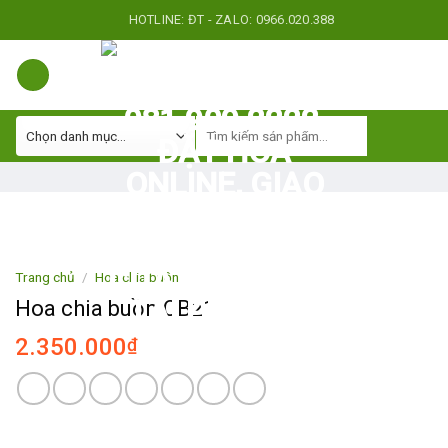
Skip
HOTLINE: ĐT - ZALO: 0966.020.388
to
content
Trang chủ
/
Hoa chia buồn
Hoa chia buồn CB21
2.350.000
₫