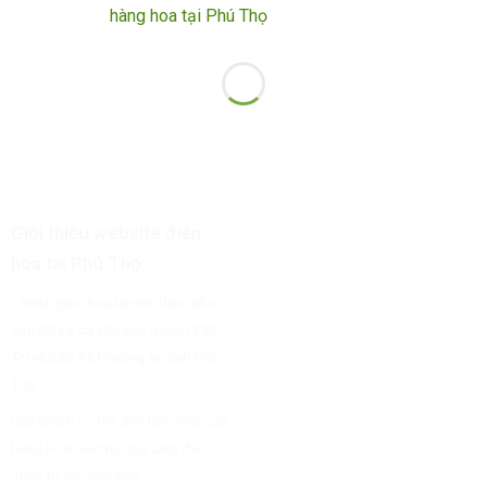
Giới thiệu website điện
hoa tại Phú Thọ:
- Nhận giao hoa tận nơi theo yêu
cầu tất cả cả khu vực quanh Việt
Trì và các Xã Phường tại tỉnh Phú
Thọ
Quý khách có thể đến trực tiếp cửa
hàng hoặc liên hệ qua Zalo để
được tư vấn trực tiếp.