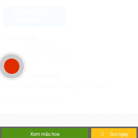
💬 Liên hệ Zalo:
0966020388
Hotline liên hệ:
081.909.2222 (Zalo)
(Tất cả các ngày trong tuần)
Xem các mẫu hoa tại đây:
Hoa chúc mừng
|
Hoa khai trương
|
Hoa chia buồn
|
Hoa tình yêu
|
Hoa sinh nhật
Bản quyền ©
Điện Hoa Phú Thọ
- Thiết kế web bởi
FPT
| Liên
kết:
Lắp Mạng FPT
|
Cáp quang FPT
|
Lắp đặt mạng Internet wifi
FPT
Xem mẫu hoa
Gọi ngay