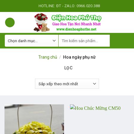
Skip
HOTLINE: ĐT - ZALO: 0966.020.388
to
content
Trang chủ
/
Hoa ngày phụ nữ
LỌC