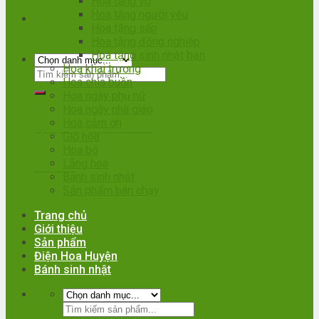
Hoa tặng vợ
Hoa tặng người yêu
Hoa tặng sếp
Hoa tặng đồng nghiệp
Hoa tặng sinh nhật bạn
Hoa khai trương
Hoa chia buồn
Hoa ngày phụ nữ
Hoa ngày nhà giáo
Hoa cảm ơn
081.909.2222
Gọi đặt hàng
Giỏ hoa
Hoa bó
Lẵng hoa
Chat Zalo
0966.020.388
Bánh sinh nhật
Sản phẩm bán chạy
Trang chủ
Giới thiệu
Sản phẩm
Điện Hoa Huyện
Bánh sinh nhật