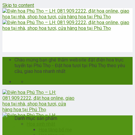
Skip to content
Chào mừng bạn ghé thăm website đặt điện hoa trực
tuyến tại Phú Thọ - Đặt hoa tươi tại Phú Thọ theo yêu
cầu, giao hoa nhanh nhất
Hotline: ĐT - Zalo: 0966.020.388
Danh mục sản phẩm
Hoa sinh nhật
Hoa tặng bố mẹ