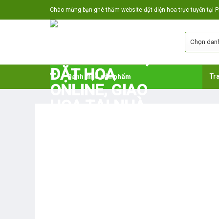
Skip
Chào mừng bạn ghé thăm website đặt điện hoa trực tuyến tại Ph
to
content
Danh mục sản phẩm
Tr