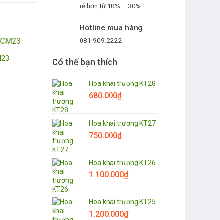
rẻ hơn từ 10% – 30%
Hotline mua hàng
081.909.2222
M23
Có thể bạn thích
Hoa khai trương KT28
680.000
₫
Hoa khai trương KT27
750.000
₫
Hoa khai trương KT26
1.100.000
₫
Hoa khai trương KT25
1.200.000
₫