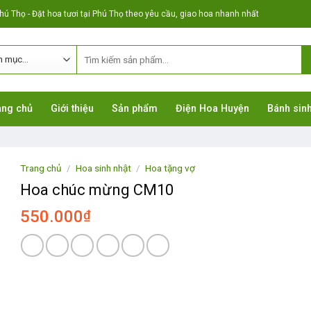
ú Thọ - Đặt hoa tươi tại Phú Thọ theo yêu cầu, giao hoa nhanh nhất
ang chủ
Giới thiệu
Sản phẩm
Điện Hoa Huyện
Bánh sinh
Trang chủ
/
Hoa sinh nhật
/
Hoa tặng vợ
Hoa chúc mừng CM10
550.000
₫