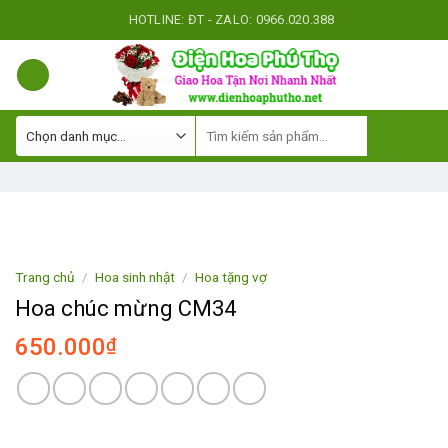
Skip
HOTLINE: ĐT - ZALO: 0966.020.388
to
content
Trang chủ
/
Hoa sinh nhật
/
Hoa tặng vợ
Hoa chúc mừng CM34
650.000
₫