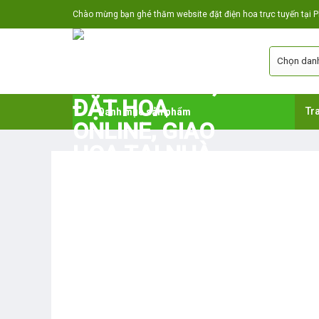
Skip
Chào mừng bạn ghé thăm website đặt điện hoa trực tuyến tại Ph
to
content
Danh mục sản phẩm
Tr