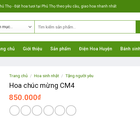
ú Thọ - Đặt hoa tươi tại Phú Thọ theo yêu cầu, giao hoa nhanh nhất
ang chủ
Giới thiệu
Sản phẩm
Điện Hoa Huyện
Bánh sinh
Trang chủ
/
Hoa sinh nhật
/
Tặng người yêu
Hoa chúc mừng CM4
850.000
₫